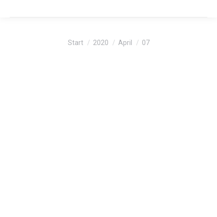
Sie befinden sich hier:
Start
2020
April
07
Heizölnews
APR.
7