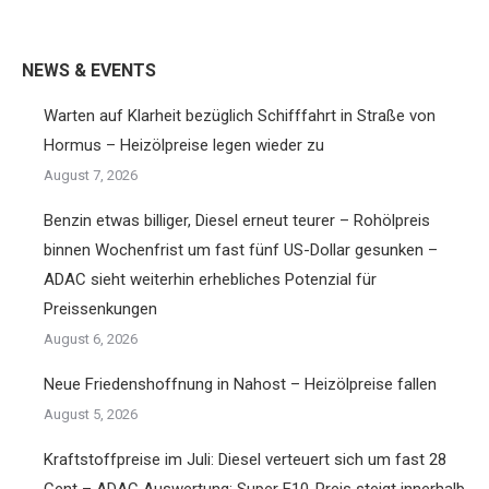
on
on
on
on
Twitter
Facebook
Pinterest
LinkedIn
NEWS & EVENTS
Warten auf Klarheit bezüglich Schifffahrt in Straße von
Hormus – Heizölpreise legen wieder zu
August 7, 2026
Benzin etwas billiger, Diesel erneut teurer – Rohölpreis
binnen Wochenfrist um fast fünf US-Dollar gesunken –
ADAC sieht weiterhin erhebliches Potenzial für
Preissenkungen
August 6, 2026
Neue Friedenshoffnung in Nahost – Heizölpreise fallen
August 5, 2026
Kraftstoffpreise im Juli: Diesel verteuert sich um fast 28