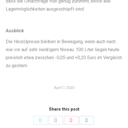
dass die Ölnachfrage früh genug zunimmt, bevor alle
Lagermöglichkeiten ausgeschöpft sind.
Ausblick
Die Heizölpreise bleiben in Bewegung, wenn auch nach
wie vor auf sehr niedrigem Niveau. 100 Liter liegen heute
preislich etwa zwischen -0,05 und +0,20 Euro im Vergleich
zu gestern.
April 7, 2020
Share this post
Share
Share
Share
Share