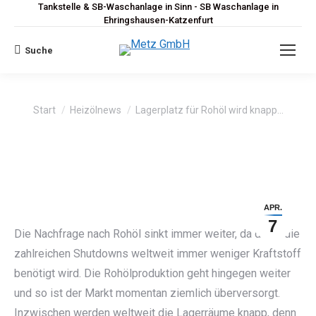
Tankstelle & SB-Waschanlage in Sinn - SB Waschanlage in
Ehringshausen-Katzenfurt
Suche
Search:
Sie befinden sich hier:
Start
Heizölnews
Lagerplatz für Rohöl wird knapp…
APR.
7
Die Nachfrage nach Rohöl sinkt immer weiter, da durch die
zahlreichen Shutdowns weltweit immer weniger Kraftstoff
benötigt wird. Die Rohölproduktion geht hingegen weiter
und so ist der Markt momentan ziemlich überversorgt.
Inzwischen werden weltweit die Lagerräume knapp, denn