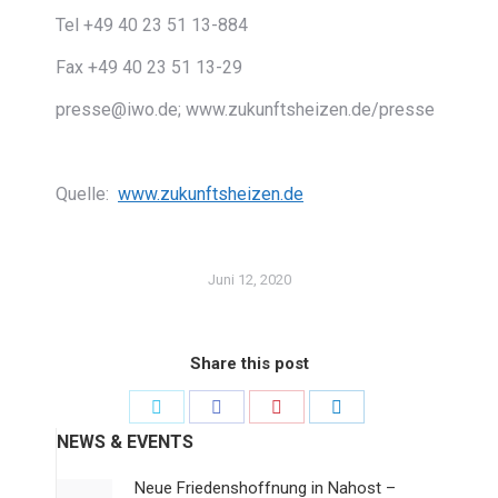
Tel +49 40 23 51 13-884
Fax +49 40 23 51 13-29
presse@iwo.de; www.zukunftsheizen.de/presse
Quelle:
www.zukunftsheizen.de
Juni 12, 2020
Share this post
Share
Share
Share
Share
on
on
on
on
NEWS & EVENTS
Twitter
Facebook
Pinterest
LinkedIn
Neue Friedenshoffnung in Nahost –