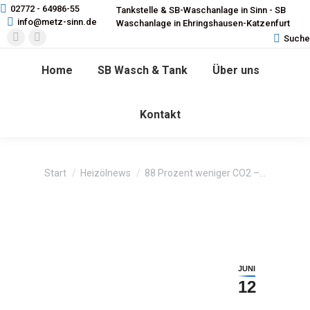
02772 - 64986-55
Tankstelle & SB-Waschanlage in Sinn - SB
info@metz-sinn.de
Waschanlage in Ehringshausen-Katzenfurt
Search:
Suche
Facebook
Instagram
page
page
Home
SB Wasch & Tank
Über uns
opens
opens
in
in
Kontakt
new
new
window
window
Sie befinden sich hier:
Start
Heizölnews
88 Prozent weniger CO2 –…
JUNI
12