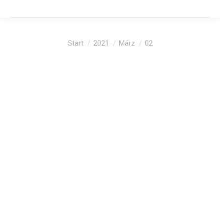
Sie befinden sich hier:
Start
2021
März
02
Heizölnews
MÄRZ
2