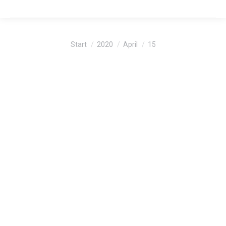
Sie befinden sich hier:
Start
2020
April
15
Heizölnews
APR.
15