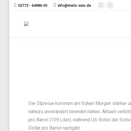
02772 - 64986-55
info@metz-sinn.de
Facebook
Instagram
page
page
opens
opens
in
in
new
new
window
window
Die Ölpreise kommen am frühen Morgen stärker u
nahezu unverändert beendet hatten. Aktuell verbill
pro Barrel (159 Liter), während US-Rohöl der Sor
Dollar pro Barrel nachgibt.