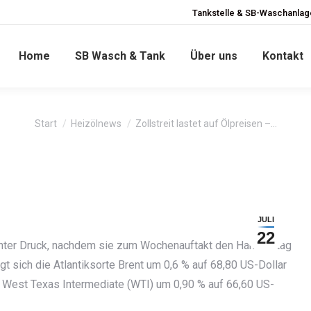
Tankstelle & SB-Waschanlage
Home
SB Wasch & Tank
Über uns
Kontakt
Sie befinden sich hier:
Start
Heizölnews
Zollstreit lastet auf Ölpreisen –…
JULI
22
nter Druck, nachdem sie zum Wochenauftakt den Handelstag
igt sich die Atlantiksorte Brent um 0,6 % auf 68,80 US-Dollar
te West Texas Intermediate (WTI) um 0,90 % auf 66,60 US-