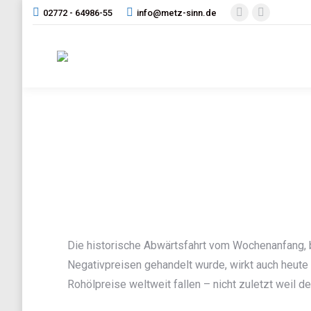
02772 - 64986-55
info@metz-sinn.de
Facebook
Instagram
page
page
opens
opens
in
in
new
new
window
window
Die historische Abwärtsfahrt vom Wochenanfang, 
Negativpreisen gehandelt wurde, wirkt auch heute
Rohölpreise weltweit fallen – nicht zuletzt weil d