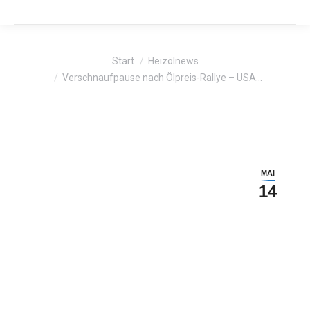
Sie befinden sich hier:
Start
Heizölnews
Verschnaufpause nach Ölpreis-Rallye – USA…
MAI
14