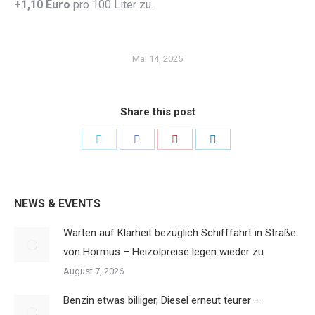
+1,10 Euro
pro 100 Liter zu.
Mai 14, 2025
Share this post
Share
Share
Share
Share
on
on
on
on
Twitter
Facebook
Pinterest
LinkedIn
NEWS & EVENTS
Warten auf Klarheit bezüglich Schifffahrt in Straße
von Hormus – Heizölpreise legen wieder zu
August 7, 2026
Benzin etwas billiger, Diesel erneut teurer –