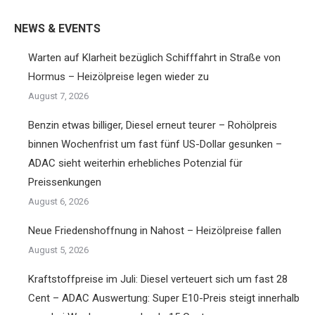
Twitter
Facebook
Pinterest
LinkedIn
NEWS & EVENTS
Warten auf Klarheit bezüglich Schifffahrt in Straße von
Hormus – Heizölpreise legen wieder zu
August 7, 2026
Benzin etwas billiger, Diesel erneut teurer – Rohölpreis
binnen Wochenfrist um fast fünf US-Dollar gesunken –
ADAC sieht weiterhin erhebliches Potenzial für
Preissenkungen
August 6, 2026
Neue Friedenshoffnung in Nahost – Heizölpreise fallen
August 5, 2026
Kraftstoffpreise im Juli: Diesel verteuert sich um fast 28
Cent – ADAC Auswertung: Super E10-Preis steigt innerhalb