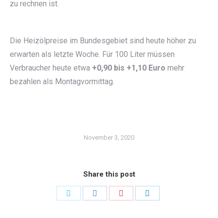
zu rechnen ist.
Die Heizölpreise im Bundesgebiet sind heute höher zu
erwarten als letzte Woche. Für 100 Liter müssen
Verbraucher heute etwa
+0,90 bis +1,10 Euro
mehr
bezahlen als Montagvormittag.
November 3, 2020
Share this post
Share
Share
Share
Share
on
on
on
on