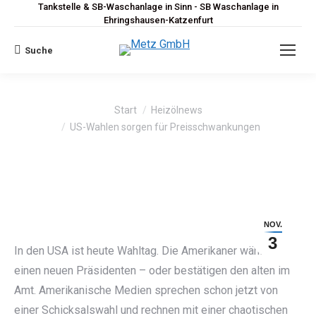
Tankstelle & SB-Waschanlage in Sinn - SB Waschanlage in
Ehringshausen-Katzenfurt
Suche
Search:
Sie befinden sich hier:
Start
Heizölnews
US-Wahlen sorgen für Preisschwankungen
NOV.
3
In den USA ist heute Wahltag. Die Amerikaner wählen
einen neuen Präsidenten – oder bestätigen den alten im
Amt. Amerikanische Medien sprechen schon jetzt von
einer Schicksalswahl und rechnen mit einer chaotischen