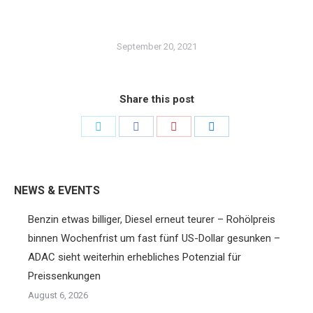
September 20, 2021
Share this post
Share
Share
Share
Share
on
on
on
on
Twitter
Facebook
Pinterest
LinkedIn
NEWS & EVENTS
Benzin etwas billiger, Diesel erneut teurer – Rohölpreis
binnen Wochenfrist um fast fünf US-Dollar gesunken –
ADAC sieht weiterhin erhebliches Potenzial für
Preissenkungen
August 6, 2026