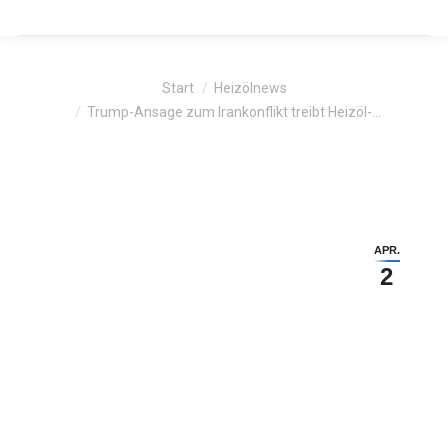
Sie befinden sich hier:
Start
Heizölnews
Trump-Ansage zum Irankonflikt treibt Heizöl-…
APR.
2