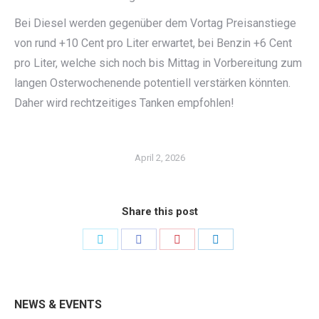
Bei Diesel werden gegenüber dem Vortag Preisanstiege
von rund +10 Cent pro Liter erwartet, bei Benzin +6 Cent
pro Liter, welche sich noch bis Mittag in Vorbereitung zum
langen Osterwochenende potentiell verstärken könnten.
Daher wird rechtzeitiges Tanken empfohlen!
April 2, 2026
Share this post
Share
Share
Share
Share
on
on
on
on
Twitter
Facebook
Pinterest
LinkedIn
NEWS & EVENTS