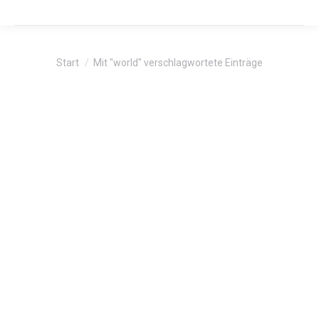
Sie befinden sich hier:
Start
Mit "world" verschlagwortete Einträge
IT
JAN.
18
World News