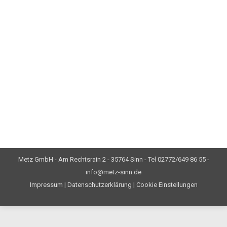
Digital Justo for Sodales Sed Consequat
The digital transformation of public procurement will bring
huge changes to the sector, but it also offers increased
competitiveness of our economies.
Read more
Metz GmbH - Am Rechtsrain 2 - 35764 Sinn - Tel 02772/649 86 55 -
info@metz-sinn.de
Impressum
|
Datenschutzerklärung
|
Cookie Einstellungen