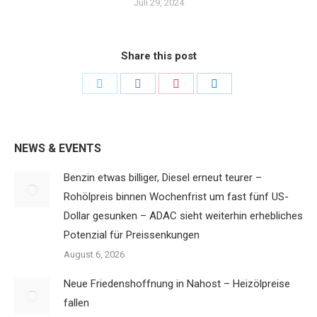
Juli 29, 2024
Share this post
Share
Share
Share
Share
on
on
on
on
Twitter
Facebook
Pinterest
LinkedIn
NEWS & EVENTS
Benzin etwas billiger, Diesel erneut teurer –
Rohölpreis binnen Wochenfrist um fast fünf US-
Dollar gesunken – ADAC sieht weiterhin erhebliches
Potenzial für Preissenkungen
August 6, 2026
Neue Friedenshoffnung in Nahost – Heizölpreise
fallen