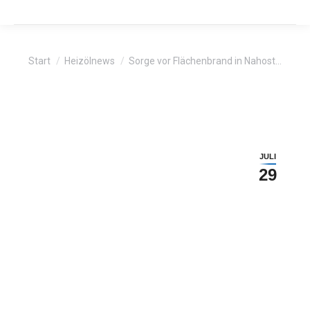
Sie befinden sich hier:
Start
Heizölnews
Sorge vor Flächenbrand in Nahost…
JULI
29