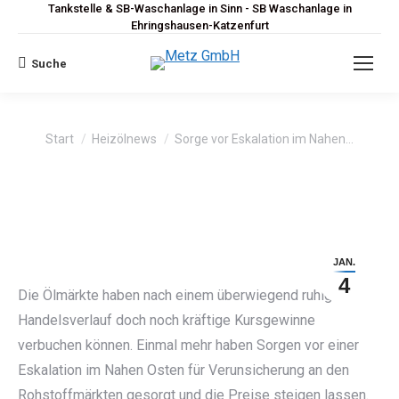
Tankstelle & SB-Waschanlage in Sinn - SB Waschanlage in
Ehringshausen-Katzenfurt
Suche
Search:
Sie befinden sich hier:
Start
Heizölnews
Sorge vor Eskalation im Nahen…
JAN.
4
Die Ölmärkte haben nach einem überwiegend ruhigen
Handelsverlauf doch noch kräftige Kursgewinne
verbuchen können. Einmal mehr haben Sorgen vor einer
Eskalation im Nahen Osten für Verunsicherung an den
Rohstoffmärkten gesorgt und die Preise steigen lassen.