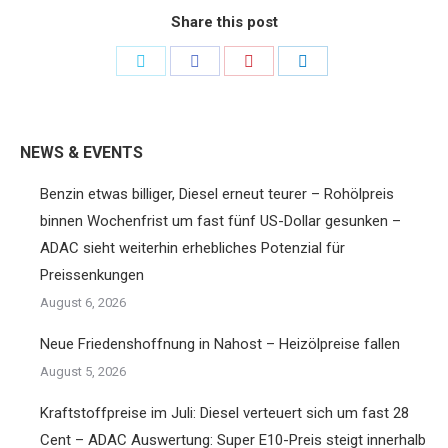
Share this post
Share
Share
Share
Share
on
on
on
on
Twitter
Facebook
Pinterest
LinkedIn
NEWS & EVENTS
Benzin etwas billiger, Diesel erneut teurer – Rohölpreis
binnen Wochenfrist um fast fünf US-Dollar gesunken –
ADAC sieht weiterhin erhebliches Potenzial für
Preissenkungen
August 6, 2026
Neue Friedenshoffnung in Nahost – Heizölpreise fallen
August 5, 2026
Kraftstoffpreise im Juli: Diesel verteuert sich um fast 28
Cent – ADAC Auswertung: Super E10-Preis steigt innerhalb