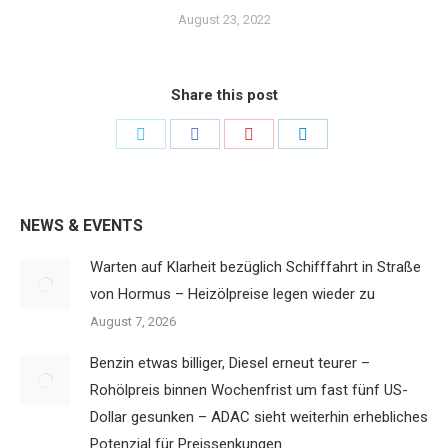
August 23, 2022
Share this post
Share
Share
Share
Share
on
on
on
on
Twitter
Facebook
Pinterest
LinkedIn
NEWS & EVENTS
Warten auf Klarheit bezüglich Schifffahrt in Straße
von Hormus – Heizölpreise legen wieder zu
August 7, 2026
Benzin etwas billiger, Diesel erneut teurer –
Rohölpreis binnen Wochenfrist um fast fünf US-
Dollar gesunken – ADAC sieht weiterhin erhebliches
Potenzial für Preissenkungen