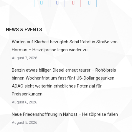
Share
Share
Share
Share
on
on
on
on
Twitter
Facebook
Pinterest
LinkedIn
NEWS & EVENTS
Warten auf Klarheit bezüglich Schifffahrt in Straße von
Hormus – Heizölpreise legen wieder zu
August 7, 2026
Benzin etwas billiger, Diesel erneut teurer – Rohölpreis
binnen Wochenfrist um fast fünf US-Dollar gesunken –
ADAC sieht weiterhin erhebliches Potenzial für
Preissenkungen
August 6, 2026
Neue Friedenshoffnung in Nahost – Heizölpreise fallen
August 5, 2026