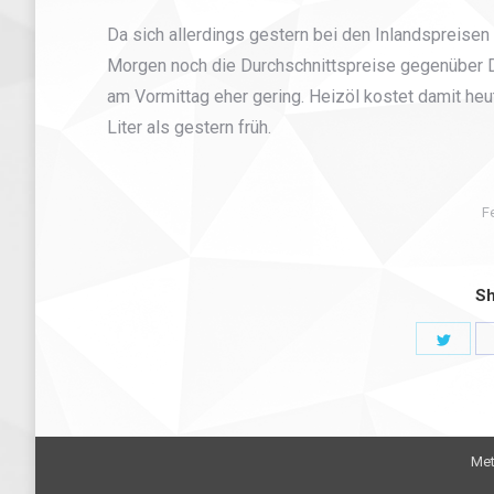
Da sich allerdings gestern bei den Inlandspreisen 
Morgen noch die Durchschnittspreise gegenüber Do
am Vormittag eher gering. Heizöl kostet damit he
Liter als gestern früh.
F
Sh
Shar
on
Twitt
Met