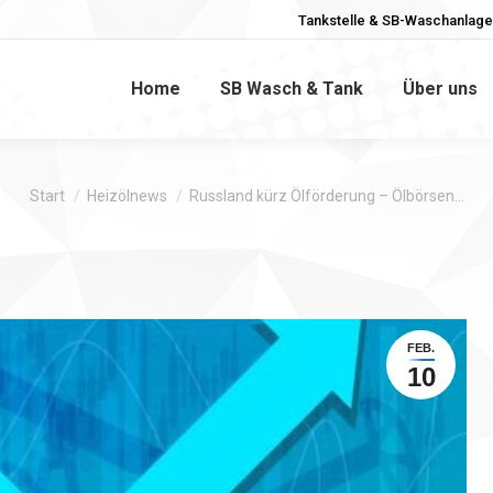
Tankstelle & SB-Waschanlage 
am
Home
SB Wasch & Tank
Über uns
Sie befinden sich hier:
Start
Heizölnews
Russland kürz Ölförderung – Ölbörsen…
FEB.
10