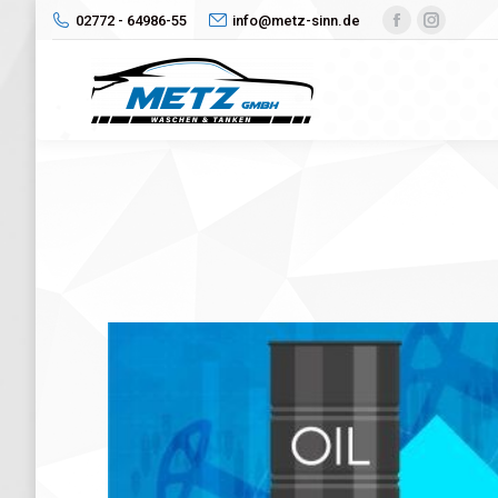
02772 - 64986-55
info@metz-sinn.de
Facebook
Instagr
page
page
opens
opens
in
in
new
new
window
window