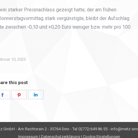
ein starker Preisnachlass gezeigt hatte, der am frühen
nnerstagvormittag stark vergünstigte, bleibt der Aufschlag
ute zwischen -0,10 und +0,20 Euro weniger bzw. mehr pro 100
ebruar 10, 2023
are this post
e
Share
Share
Share
on
on
on
er
Facebook
Pinterest
LinkedIn
z GmbH - Am Rechtsrain 2 - 35764 Sinn - Tel 02772/649 86 55 - info@metz-sin
Impressum
|
Datenschutzerklärung
|
Cookie Einstellungen