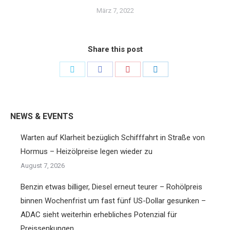
März 7, 2022
Share this post
Share
Share
Share
Share
on
on
on
on
Twitter
Facebook
Pinterest
LinkedIn
NEWS & EVENTS
Warten auf Klarheit bezüglich Schifffahrt in Straße von
Hormus – Heizölpreise legen wieder zu
August 7, 2026
Benzin etwas billiger, Diesel erneut teurer – Rohölpreis
binnen Wochenfrist um fast fünf US-Dollar gesunken –
ADAC sieht weiterhin erhebliches Potenzial für
Preissenkungen