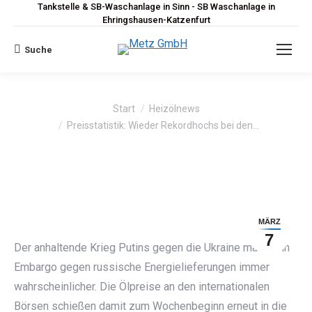
Tankstelle & SB-Waschanlage in Sinn - SB Waschanlage in
Ehringshausen-Katzenfurt
Suche
Search:
Sie befinden sich hier:
Start
Heizölnews
Preisstatistik: Wieder Rekordhochs bei den…
MÄRZ
7
Der anhaltende Krieg Putins gegen die Ukraine macht ein
Embargo gegen russische Energielieferungen immer
wahrscheinlicher. Die Ölpreise an den internationalen
Börsen schießen damit zum Wochenbeginn erneut in die