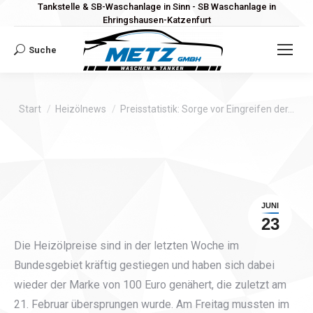
Tankstelle & SB-Waschanlage in Sinn - SB Waschanlage in
Ehringshausen-Katzenfurt
Suche
Search:
Sie befinden sich hier:
Start
Heizölnews
Preisstatistik: Sorge vor Eingreifen der…
JUNI
23
Die Heizölpreise sind in der letzten Woche im
Bundesgebiet kräftig gestiegen und haben sich dabei
wieder der Marke von 100 Euro genähert, die zuletzt am
21. Februar übersprungen wurde. Am Freitag mussten im