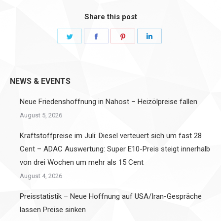
Share this post
Share
Share
Share
Share
on
on
on
on
Twitter
Facebook
Pinterest
LinkedIn
NEWS & EVENTS
Neue Friedenshoffnung in Nahost – Heizölpreise fallen
August 5, 2026
Kraftstoffpreise im Juli: Diesel verteuert sich um fast 28
Cent – ADAC Auswertung: Super E10-Preis steigt innerhalb
von drei Wochen um mehr als 15 Cent
August 4, 2026
Preisstatistik – Neue Hoffnung auf USA/Iran-Gespräche
lassen Preise sinken