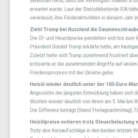
verkündet hatte, dass die Vereinigten Staaten in 
erwartet wurde. Laut der Statistikbehörde EIA hä
veranlasst, ihre Förderaktivitäten in diesem Jahr z
Zieht Trump bei Russland die Daumenschraub
Die Öl- und Heizölpreise pendelten sich bis zum
Präsident Donald Trump erklärte hatte, am heutig
Zuletzt hatte sich Trump zunehmend frustriert übe
kritisierte er die zunehmenden Angriffe auf ukrain
Friedensprozess mit der Ukraine gebe.
Heizöl wieder deutlich unter der 100-Euro-Ma
Angesichts der jüngsten Entwicklung haben sich di
Wochen wieder deutlich von ihrem am 5. Mai bei 85
Die Differenz beträgt (Stand Freitagnachmittag) 7,
Heizölpreise notieren trotz Steuerbelastung 
Trotz des Kursaufschläge in den beiden letzten W