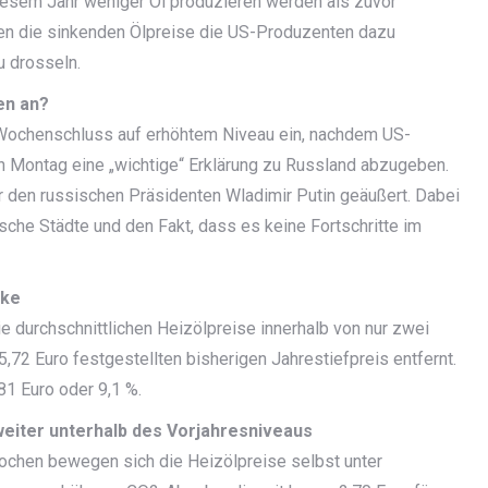
diesem Jahr weniger Öl produzieren werden als zuvor
tten die sinkenden Ölpreise die US-Produzenten dazu
u drosseln.
en an?
 Wochenschluss auf erhöhtem Niveau ein, nachdem US-
en Montag eine „wichtige“ Erklärung zu Russland abzugeben.
r den russischen Präsidenten Wladimir Putin geäußert. Dabei
ische Städte und den Fakt, dass es keine Fortschritte im
rke
e durchschnittlichen Heizölpreise innerhalb von nur zwei
,72 Euro festgestellten bisherigen Jahrestiefpreis entfernt.
81 Euro oder 9,1 %.
weiter unterhalb des Vorjahresniveaus
ochen bewegen sich die Heizölpreise selbst unter