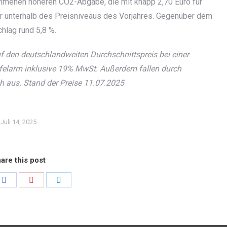
mmenen höheren CO2-Abgabe, die mit knapp 2,70 Euro für
er unterhalb des Preisniveaus des Vorjahres. Gegenüber dem
hlag rund 5,8 %.
uf den deutschlandweiten Durchschnittspreis bei einer
efelarm inklusive 19% MwSt. Außerdem fallen durch
ch aus. Stand der Preise 11
.07.2025
Juli 14, 2025
are this post
Share
Share
Share
on
on
on
er
Facebook
Pinterest
LinkedIn