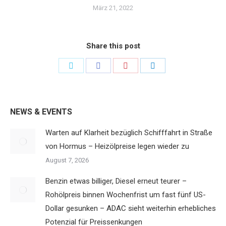
März 21, 2022
Share this post
Share
Share
Share
Share
on
on
on
on
Twitter
Facebook
Pinterest
LinkedIn
NEWS & EVENTS
Warten auf Klarheit bezüglich Schifffahrt in Straße
von Hormus – Heizölpreise legen wieder zu
August 7, 2026
Benzin etwas billiger, Diesel erneut teurer –
Rohölpreis binnen Wochenfrist um fast fünf US-
Dollar gesunken – ADAC sieht weiterhin erhebliches
Potenzial für Preissenkungen