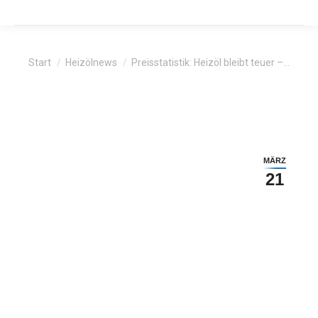
Sie befinden sich hier:
Start
Heizölnews
Preisstatistik: Heizöl bleibt teuer –…
MÄRZ
21