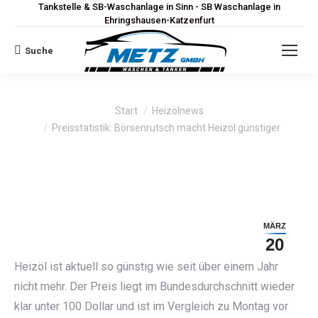
Tankstelle & SB-Waschanlage in Sinn - SB Waschanlage in
Ehringshausen-Katzenfurt
Suche
Search:
Sie befinden sich hier:
Start
Heizölnews
Preisstatistik: Börsenrutsch macht Heizöl günstiger
MÄRZ
20
Heizöl ist aktuell so günstig wie seit über einem Jahr
nicht mehr. Der Preis liegt im Bundesdurchschnitt wieder
klar unter 100 Dollar und ist im Vergleich zu Montag vor