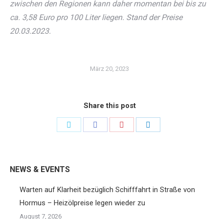
zwischen den Regionen kann daher momentan bei bis zu
ca. 3,58 Euro pro 100 Liter liegen. Stand der Preise
20.03.2023.
März 20, 2023
Share this post
Share
Share
Share
Share
on
on
on
on
Twitter
Facebook
Pinterest
LinkedIn
NEWS & EVENTS
Warten auf Klarheit bezüglich Schifffahrt in Straße von
Hormus – Heizölpreise legen wieder zu
August 7, 2026