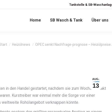
Tankstelle & SB-Waschanlage
Home
SB Wasch & Tank
Über uns
Sie befinden sich hier:
Start
Heizölnews
OPEC senkt Nachfrage-prognose – Heizölpreise
AUG.
13
sten in den Handel gestartet, nachdem sie zum Wochenauftakt
 waren. Kurstreiber war einmal mehr die Sorge vor einer
s weltweite Rohölangebot verknappen könnte.
chnete gestern den größten prozentualen Anstieg an einem