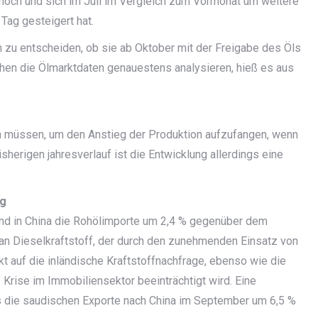
 hoch und sich im Juli im Vergleich zum Vormonat um weitere
 Tag gesteigert hat.
 zu entscheiden, ob sie ab Oktober mit der Freigabe des Öls
en die Ölmarktdaten genauestens analysieren, hieß es aus
n müssen, um den Anstieg der Produktion aufzufangen, wenn
herigen jahresverlauf ist die Entwicklung allerdings eine
ig
nd in China die Rohölimporte um 2,4 % gegenüber dem
an Dieselkraftstoff, der durch den zunehmenden Einsatz von
t auf die inländische Kraftstoffnachfrage, ebenso wie die
 Krise im Immobiliensektor beeinträchtigt wird. Eine
ass die saudischen Exporte nach China im September um 6,5 %