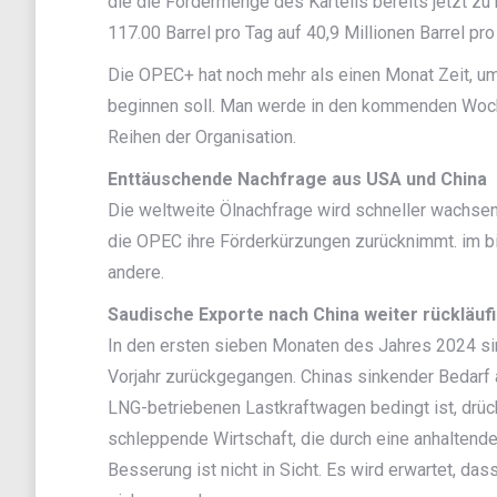
die die Fördermenge des Kartells bereits jetzt zu
117.00 Barrel pro Tag auf 40,9 Millionen Barrel pro
Die OPEC+ hat noch mehr als einen Monat Zeit, um
beginnen soll. Man werde in den kommenden Woch
Reihen der Organisation.
Enttäuschende Nachfrage aus USA und China
Die weltweite Ölnachfrage wird schneller wachse
die OPEC ihre Förderkürzungen zurücknimmt. im bis
andere.
Saudische Exporte nach China weiter rückläuf
In den ersten sieben Monaten des Jahres 2024 si
Vorjahr zurückgegangen. Chinas sinkender Bedarf 
LNG-betriebenen Lastkraftwagen bedingt ist, drück
schleppende Wirtschaft, die durch eine anhaltende
Besserung ist nicht in Sicht. Es wird erwartet, d