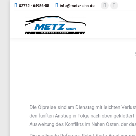
02772 - 64986-55
info@metz-sinn.de
Facebook
Instagram
page
page
opens
opens
in
in
new
new
window
window
Die Ölpreise sind am Dienstag mit leichten Verlu
den fünften Anstieg in Folge nach oben geklettert
Ausweitung des Konflikts im Nahen Osten, der da
Die weltweite Referenz-Rohöl-Sorte Brent verzei