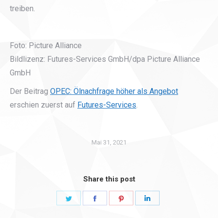
treiben.
Foto: Picture Alliance
Bildlizenz: Futures-Services GmbH/dpa Picture Alliance
GmbH
Der Beitrag
OPEC: Ölnachfrage höher als Angebot
erschien zuerst auf
Futures-Services
.
Mai 31, 2021
Share this post
Share
Share
Share
Share
on
on
on
on