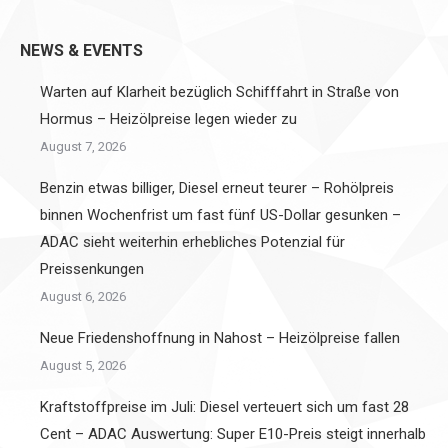
Twitter
Facebook
Pinterest
LinkedIn
NEWS & EVENTS
Warten auf Klarheit bezüglich Schifffahrt in Straße von
Hormus – Heizölpreise legen wieder zu
August 7, 2026
Benzin etwas billiger, Diesel erneut teurer – Rohölpreis
binnen Wochenfrist um fast fünf US-Dollar gesunken –
ADAC sieht weiterhin erhebliches Potenzial für
Preissenkungen
August 6, 2026
Neue Friedenshoffnung in Nahost – Heizölpreise fallen
August 5, 2026
Kraftstoffpreise im Juli: Diesel verteuert sich um fast 28
Cent – ADAC Auswertung: Super E10-Preis steigt innerhalb