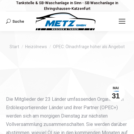
Tankstelle & SB-Waschanlage in Sinn - SB Waschanlage in
Ehringshausen-Katzenfurt
Suche
Search:
Sie befinden sich hier:
Start
Heizölnews
OPEC: Ölnachfrage höher als Angebot
MAI
31
Die Mitglieder der 23 Länder umfassenden Organisation
Erdölexportierender Länder und ihrer Partner (OPEC+)
werden sich am morgigen Dienstag zur nächsten
Vollversammlung zusammenschalten. Sie werden darüber
abstimmen, wieviel Öl sie in den kommenden Monaten auf