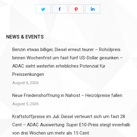
Share
Share
Share
Share
on
on
on
on
Twitter
Facebook
Pinterest
LinkedIn
NEWS & EVENTS
Benzin etwas billiger, Diesel erneut teurer – Rohölpreis
binnen Wochenfrist um fast fünf US-Dollar gesunken –
ADAC sieht weiterhin erhebliches Potenzial für
Preissenkungen
August 6, 2026
Neue Friedenshoffnung in Nahost – Heizölpreise fallen
August 5, 2026
Kraftstoffpreise im Juli: Diesel verteuert sich um fast 28
Cent – ADAC Auswertung: Super E10-Preis steigt innerhalb
von drei Wochen um mehr als 15 Cent