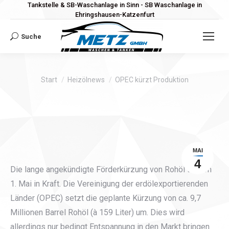
Tankstelle & SB-Waschanlage in Sinn - SB Waschanlage in
Ehringshausen-Katzenfurt
Suche
Search:
Sie befinden sich hier:
Start
Heizölnews
OPEC kürzt Produktion
MAI
4
Die lange angekündigte Förderkürzung von Rohöl trat am
1. Mai in Kraft. Die Vereinigung der erdölexportierenden
Länder (OPEC) setzt die geplante Kürzung von ca. 9,7
Millionen Barrel Rohöl (à 159 Liter) um. Dies wird
allerdings nur bedingt Entspannung in den Markt bringen