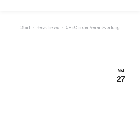
Sie befinden sich hier:
Start
Heizölnews
OPEC in der Verantwortung
MAI
27