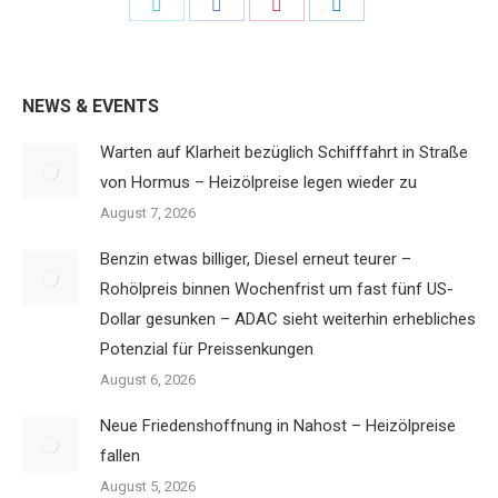
Share
Share
Share
Share
on
on
on
on
Twitter
Facebook
Pinterest
LinkedIn
NEWS & EVENTS
Warten auf Klarheit bezüglich Schifffahrt in Straße
von Hormus – Heizölpreise legen wieder zu
August 7, 2026
Benzin etwas billiger, Diesel erneut teurer –
Rohölpreis binnen Wochenfrist um fast fünf US-
Dollar gesunken – ADAC sieht weiterhin erhebliches
Potenzial für Preissenkungen
August 6, 2026
Neue Friedenshoffnung in Nahost – Heizölpreise
fallen
August 5, 2026