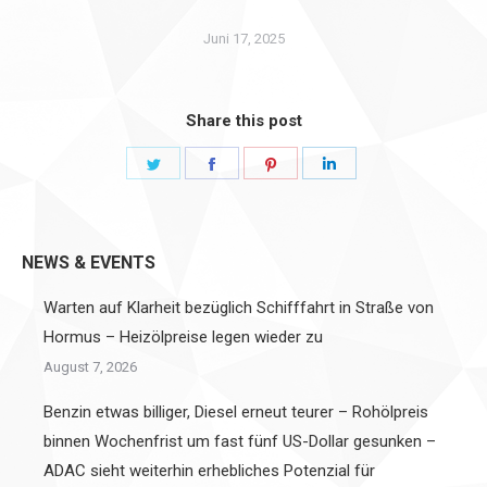
Juni 17, 2025
Share this post
Share
Share
Share
Share
on
on
on
on
Twitter
Facebook
Pinterest
LinkedIn
NEWS & EVENTS
Warten auf Klarheit bezüglich Schifffahrt in Straße von
Hormus – Heizölpreise legen wieder zu
August 7, 2026
Benzin etwas billiger, Diesel erneut teurer – Rohölpreis
binnen Wochenfrist um fast fünf US-Dollar gesunken –
ADAC sieht weiterhin erhebliches Potenzial für