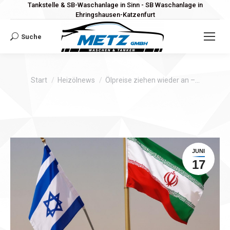
Tankstelle & SB-Waschanlage in Sinn - SB Waschanlage in
Ehringshausen-Katzenfurt
Suche
Search:
Sie befinden sich hier:
Start
Heizölnews
Ölpreise ziehen wieder an –…
JUNI
17