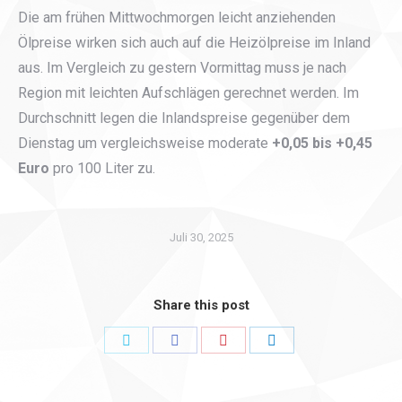
Die am frühen Mittwochmorgen leicht anziehenden
Ölpreise wirken sich auch auf die Heizölpreise im Inland
aus. Im Vergleich zu gestern Vormittag muss je nach
Region mit leichten Aufschlägen gerechnet werden. Im
Durchschnitt legen die Inlandspreise gegenüber dem
Dienstag um vergleichsweise moderate
+0,05 bis +0,45
Euro
pro 100 Liter zu.
Juli 30, 2025
Share this post
Share
Share
Share
Share
on
on
on
on
Twitter
Facebook
Pinterest
LinkedIn