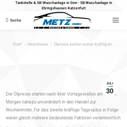
Tankstelle & SB-Waschanlage in Sinn - SB Waschanlage in
Ehringshausen-Katzenfurt
Suche
Search:
Sie befinden sich hier:
Start
Heizölnews
Ölpreise ziehen weiter kräftig an…
JULI
30
Die Ölpreise starten nach ihrer Vortagesrallye am frühen
Morgen nahezu unverändert in den Handel zur
Wochenmitte. Für das zweite kräftige Tagesplus in Folge
waren gleich mehrere bedeutende Faktoren verantwortlich.