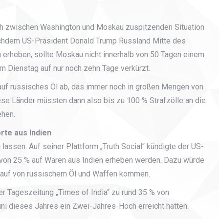
ich zwischen Washington und Moskau zuspitzenden Situation
Nachdem US-Präsident Donald Trump Russland Mitte des
u erheben, sollte Moskau nicht innerhalb von 50 Tagen einem
am Dienstag auf nur noch zehn Tage verkürzt.
 auf russisches Öl ab, das immer noch in großen Mengen von
ese Länder müssten dann also bis zu 100 % Strafzölle an die
ehen.
rte aus Indien
lassen. Auf seiner Plattform „
Truth
Social“ kündigte der US-
e von 25 % auf Waren aus Indien erheben werden. Dazu würde
 Kauf von russischem Öl und Waffen kommen.
der Tageszeitung „Times of India“ zu rund 35 % von
ni dieses Jahres ein Zwei-Jahres-Hoch erreicht hatten.