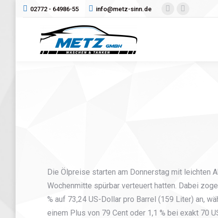
02772 - 64986-55
info@metz-sinn.de
Facebook
Instagram
page
page
opens
opens
in
in
new
new
window
window
Die Ölpreise starten am Donnerstag mit leichten 
Wochenmitte spürbar verteuert hatten. Dabei zogen
% auf 73,24 US-Dollar pro Barrel (159 Liter) an, 
einem Plus von 79 Cent oder 1,1 % bei exakt 70 U