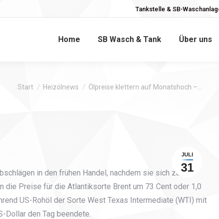
Tankstelle & SB-Waschanlage
Home
SB Wasch & Tank
Über uns
Sie befinden sich hier:
Start
Heizölnews
Ölpreise klettern auf Monatshoch –…
JULI
31
Abschlägen in den frühen Handel, nachdem sie sich zur
 die Preise für die Atlantiksorte Brent um 73 Cent oder 1,0
während US-Rohöl der Sorte West Texas Intermediate (WTI) mit
S-Dollar den Tag beendete.