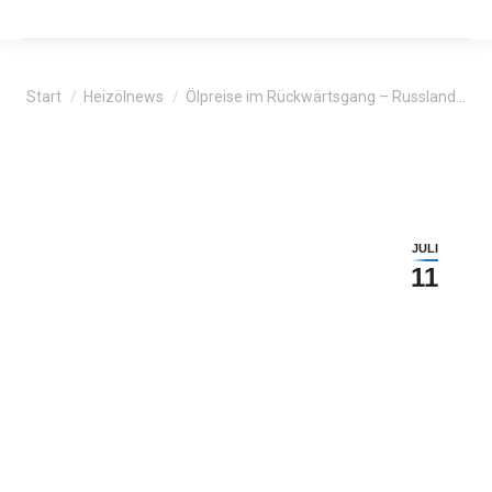
Sie befinden sich hier:
Start
Heizölnews
Ölpreise im Rückwärtsgang – Russland…
JULI
11