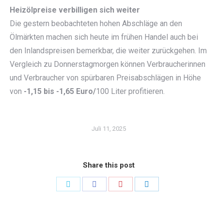
Heizölpreise verbilligen sich weiter
Die gestern beobachteten hohen Abschläge an den
Ölmärkten machen sich heute im frühen Handel auch bei
den Inlandspreisen bemerkbar, die weiter zurückgehen. Im
Vergleich zu Donnerstagmorgen können Verbraucherinnen
und Verbraucher von spürbaren Preisabschlägen in Höhe
von
-1,15 bis -1,65 Euro/
100 Liter profitieren.
Juli 11, 2025
Share this post
Share
Share
Share
Share
on
on
on
on
Twitter
Facebook
Pinterest
LinkedIn