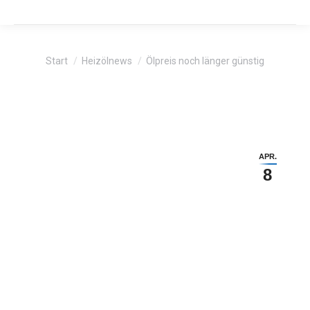
Sie befinden sich hier:
Start
Heizölnews
Ölpreis noch länger günstig
APR.
8