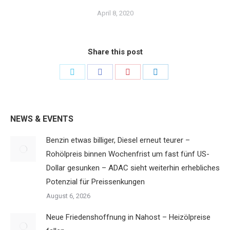
April 8, 2020
Share this post
Share
Share
Share
Share
on
on
on
on
Twitter
Facebook
Pinterest
LinkedIn
NEWS & EVENTS
Benzin etwas billiger, Diesel erneut teurer –
Rohölpreis binnen Wochenfrist um fast fünf US-
Dollar gesunken – ADAC sieht weiterhin erhebliches
Potenzial für Preissenkungen
August 6, 2026
Neue Friedenshoffnung in Nahost – Heizölpreise