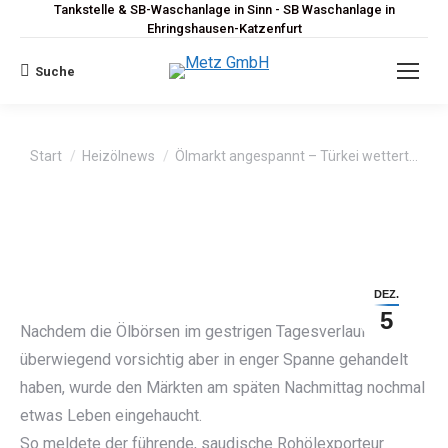
Tankstelle & SB-Waschanlage in Sinn - SB Waschanlage in
Ehringshausen-Katzenfurt
Suche
Search:
Sie befinden sich hier:
Start
Heizölnews
Ölmarkt angespannt – Türkei wettert…
DEZ.
5
Nachdem die Ölbörsen im gestrigen Tagesverlauf
überwiegend vorsichtig aber in enger Spanne gehandelt
haben, wurde den Märkten am späten Nachmittag nochmal
etwas Leben eingehaucht.
So meldete der führende, saudische Rohölexporteur