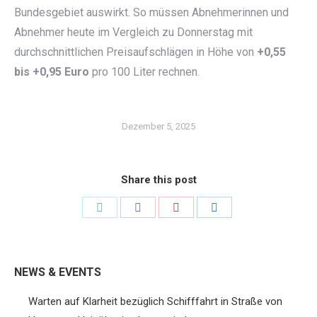
Bundesgebiet auswirkt. So müssen Abnehmerinnen und
Abnehmer heute im Vergleich zu Donnerstag mit
durchschnittlichen Preisaufschlägen in Höhe von
+0,55
bis +0,95 Euro
pro 100 Liter rechnen.
Dezember 5, 2025
Share this post
Share
Share
Share
Share
on
on
on
on
Twitter
Facebook
Pinterest
LinkedIn
NEWS & EVENTS
Warten auf Klarheit bezüglich Schifffahrt in Straße von