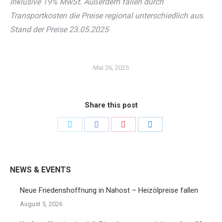
inklusive 19% MwSt. Außerdem fallen durch
Transportkosten die Preise regional unterschiedlich aus.
Stand der Preise 23
.05.2025
Mai 26, 2025
Share this post
Share
Share
Share
Share
on
on
on
on
Twitter
Facebook
Pinterest
LinkedIn
NEWS & EVENTS
Neue Friedenshoffnung in Nahost – Heizölpreise fallen
August 5, 2026