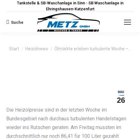
Tankstelle & SB-Waschanlage in Sinn - SB Waschanlage in
Ehringshausen-Katzenfurt
Suche
Search:
Sie befinden sich hier:
Start
Heizölnews
Ölmärkte erleben turbulente Woche –…
MAI
26
Die Heizölpreise sind in der letzten Woche im
Bundesgebiet nach durchaus turbulenten Handelstagen
wieder ins Rutschen geraten. Am Freitag mussten im
durchschnittlich nur noch 86,41 für 100 Liter gezahlt