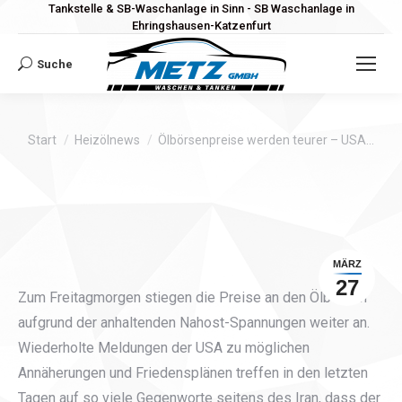
Tankstelle & SB-Waschanlage in Sinn - SB Waschanlage in
Ehringshausen-Katzenfurt
Suche
Search:
Sie befinden sich hier:
Start
Heizölnews
Ölbörsenpreise werden teurer – USA…
MÄRZ
27
Zum Freitagmorgen stiegen die Preise an den Ölbörsen
aufgrund der anhaltenden Nahost-Spannungen weiter an.
Wiederholte Meldungen der USA zu möglichen
Annäherungen und Friedensplänen treffen in den letzten
Tagen auf so viele Gegenworte seitens des Iran, dass der