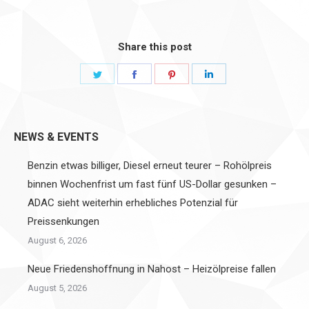
Share this post
Share
Share
Share
Share
on
on
on
on
Twitter
Facebook
Pinterest
LinkedIn
NEWS & EVENTS
Benzin etwas billiger, Diesel erneut teurer – Rohölpreis
binnen Wochenfrist um fast fünf US-Dollar gesunken –
ADAC sieht weiterhin erhebliches Potenzial für
Preissenkungen
August 6, 2026
Neue Friedenshoffnung in Nahost – Heizölpreise fallen
August 5, 2026