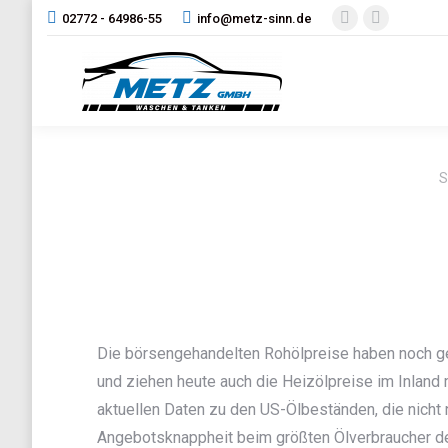
02772 - 64986-55
info@metz-sinn.de
Facebook
Instagram
page
page
opens
opens
in
in
new
new
window
window
S
S
Die börsengehandelten Rohölpreise haben noch ge
und ziehen heute auch die Heizölpreise im Inland m
aktuellen Daten zu den US-Ölbeständen, die nicht 
Angebotsknappheit beim größten Ölverbraucher de