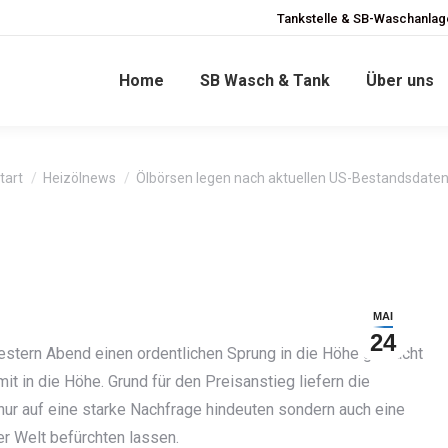
Tankstelle & SB-Waschanlage
Home
SB Wasch & Tank
Über uns
ie befinden sich hier:
tart
Heizölnews
Ölbörsen legen nach aktuellen US-Bestandsdate
MAI
24
stern Abend einen ordentlichen Sprung in die Höhe gemacht
it in die Höhe. Grund für den Preisanstieg liefern die
nur auf eine starke Nachfrage hindeuten sondern auch eine
r Welt befürchten lassen.