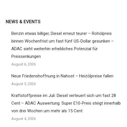
on
on
on
on
Twitter
Facebook
Pinterest
LinkedIn
NEWS & EVENTS
Benzin etwas billiger, Diesel erneut teurer – Rohölpreis
binnen Wochenfrist um fast fünf US-Dollar gesunken –
ADAC sieht weiterhin erhebliches Potenzial für
Preissenkungen
August 6, 2026
Neue Friedenshoffnung in Nahost – Heizölpreise fallen
August 5, 2026
Kraftstoffpreise im Juli: Diesel verteuert sich um fast 28
Cent – ADAC Auswertung: Super E10-Preis steigt innerhalb
von drei Wochen um mehr als 15 Cent
August 4, 2026