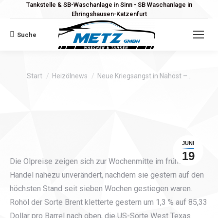
Tankstelle & SB-Waschanlage in Sinn - SB Waschanlage in
Ehringshausen-Katzenfurt
Suche
Search:
Sie befinden sich hier:
Start
Heizölnews
Neue Kriegsangst in Nahost –…
JUNI
19
Die Ölpreise zeigen sich zur Wochenmitte im frühen
Handel nahezu unverändert, nachdem sie gestern auf den
höchsten Stand seit sieben Wochen gestiegen waren.
Rohöl der Sorte Brent kletterte gestern um 1,3 % auf 85,33
Dollar pro Barrel nach oben, die US-Sorte West Texas