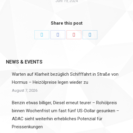
Juni 19, 2024
Share this post
Share
Share
Share
Share
on
on
on
on
Twitter
Facebook
Pinterest
LinkedIn
NEWS & EVENTS
Warten auf Klarheit bezüglich Schifffahrt in Straße von
Hormus – Heizölpreise legen wieder zu
August 7, 2026
Benzin etwas billiger, Diesel erneut teurer – Rohölpreis
binnen Wochenfrist um fast fünf US-Dollar gesunken –
ADAC sieht weiterhin erhebliches Potenzial für
Preissenkungen