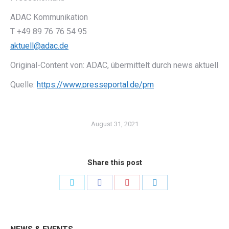
ADAC Kommunikation
T +49 89 76 76 54 95
aktuell@adac.de
Original-Content von: ADAC, übermittelt durch news aktuell
Quelle:
https://www.presseportal.de/pm
August 31, 2021
Share this post
Share
Share
Share
Share
on
on
on
on
Twitter
Facebook
Pinterest
LinkedIn