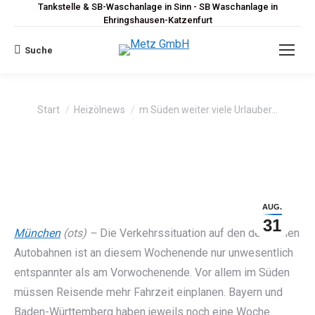
Tankstelle & SB-Waschanlage in Sinn - SB Waschanlage in
Ehringshausen-Katzenfurt
Suche
Search:
Sie befinden sich hier:
Start
Heizölnews
m Süden weiter viele Urlauber…
AUG.
31
München
(ots) –
Die Verkehrssituation auf den deutschen
Autobahnen ist an diesem Wochenende nur unwesentlich
entspannter als am Vorwochenende. Vor allem im Süden
müssen Reisende mehr Fahrzeit einplanen. Bayern und
Baden-Württemberg haben jeweils noch eine Woche