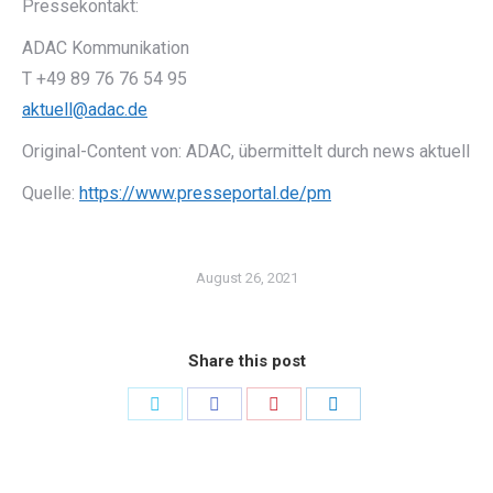
Pressekontakt:
ADAC Kommunikation
T +49 89 76 76 54 95
aktuell@adac.de
Original-Content von: ADAC, übermittelt durch news aktuell
Quelle:
https://www.presseportal.de/pm
August 26, 2021
Share this post
Share
Share
Share
Share
on
on
on
on
Twitter
Facebook
Pinterest
LinkedIn