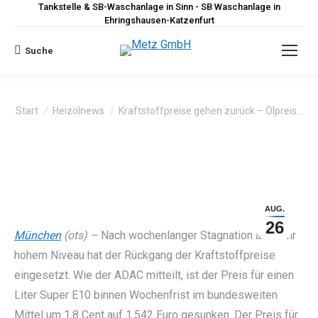
Tankstelle & SB-Waschanlage in Sinn - SB Waschanlage in
Ehringshausen-Katzenfurt
Suche
Search:
Sie befinden sich hier:
Start
Heizölnews
Kraftstoffpreise gehen zurück – Ölpreis…
AUG.
26
München
(ots) –
Nach wochenlanger Stagnation auf sehr
hohem Niveau hat der Rückgang der Kraftstoffpreise
eingesetzt. Wie der ADAC mitteilt, ist der Preis für einen
Liter Super E10 binnen Wochenfrist im bundesweiten
Mittel um 1,8 Cent auf 1,542 Euro gesunken. Der Preis für