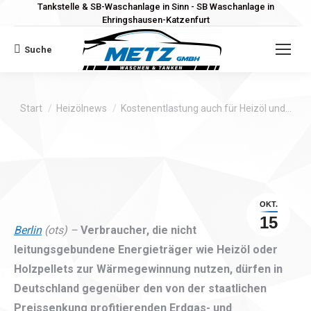
Tankstelle & SB-Waschanlage in Sinn - SB Waschanlage in
Ehringshausen-Katzenfurt
Suche
Search:
Sie befinden sich hier:
Start
Heizölnews
Kostenentlastung auch für Heizöl und…
OKT.
15
Berlin
(ots) –
Verbraucher, die nicht
leitungsgebundene Energieträger wie Heizöl oder
Holzpellets zur Wärmegewinnung nutzen, dürfen in
Deutschland gegenüber den von der staatlichen
Preissenkung profitierenden Erdgas- und