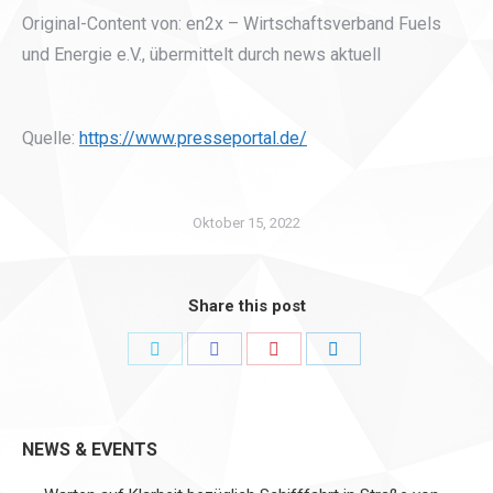
Original-Content von: en2x – Wirtschaftsverband Fuels
und Energie e.V., übermittelt durch news aktuell
Quelle:
https://www.presseportal.de/
Oktober 15, 2022
Share this post
Share
Share
Share
Share
on
on
on
on
Twitter
Facebook
Pinterest
LinkedIn
NEWS & EVENTS