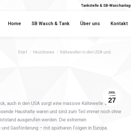
Tankstelle & SB-Waschanlage
Home
SB Wasch & Tank
Über uns
Kontakt
Sie befinden sich hier:
Start
Heizölnews
Kältewellen in den USA und…
JAN.
27
rück, auch in den USA sorgt eine massive Kältewelle schon
ausende Haushalte waren und sind zum Teil immer noch ohne
Notstand ausgerufen werden. Die extremen
l-und Gasförderung – mit spürbaren Folgen in Europa.