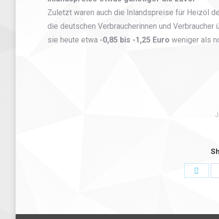
Zuletzt waren auch die Inlandspreise für Heizöl d
die deutschen Verbraucherinnen und Verbraucher üb
sie heute etwa
-0,85 bis -1,25 Euro
weniger als 
J
Sh
Share
on
Twitt