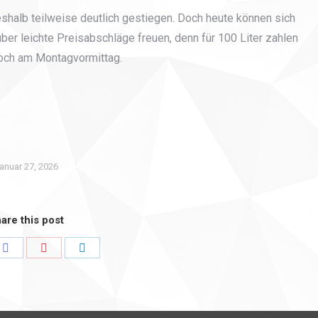
eshalb teilweise deutlich gestiegen. Doch heute können sich
er leichte Preisabschläge freuen, denn für 100 Liter zahlen
noch am Montagvormittag.
anuar 27, 2026
are this post
Share
Share
Share
on
on
on
er
Facebook
Pinterest
LinkedIn