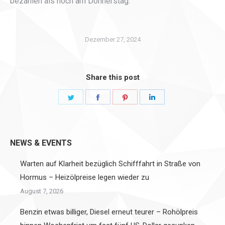
bezahlen als noch am Donnerstag.
Dezember 27, 2024
Share this post
Share
Share
Share
Share
on
on
on
on
Twitter
Facebook
Pinterest
LinkedIn
NEWS & EVENTS
Warten auf Klarheit bezüglich Schifffahrt in Straße von
Hormus – Heizölpreise legen wieder zu
August 7, 2026
Benzin etwas billiger, Diesel erneut teurer – Rohölpreis