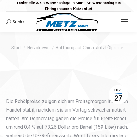
Tankstelle & SB-Waschanlage in Sinn - SB Waschanlage in
Ehringshausen-Katzenfurt
Suche
Search:
Sie befinden sich hier:
Start
Heizölnews
Hoffnung auf China stützt Ölpreise…
DEZ.
27
Die Rohölpreise zeigen sich am Freitagmorgen im frühen
Handel stabil, nachdem sie am Vortag schwächer notiert
hatten. Am Donnerstag gaben die Preise für Brent-Rohöl
um rund 0,4 % auf 73,26 Dollar pro Barrel (159 Liter) nach,
während die US-Referenzsorte West Texas Intermediate