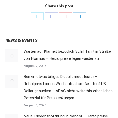
Share this post
Share
Share
Share
Share
on
on
on
on
Twitter
Facebook
Pinterest
LinkedIn
NEWS & EVENTS
Warten auf Klarheit bezüglich Schifffahrt in Straße
von Hormus – Heizölpreise legen wieder zu
August 7, 2026
Benzin etwas billiger, Diesel erneut teurer –
Rohölpreis binnen Wochenfrist um fast fünf US-
Dollar gesunken – ADAC sieht weiterhin erhebliches
Potenzial für Preissenkungen
August 6, 2026
Neue Friedenshoffnung in Nahost – Heizölpreise