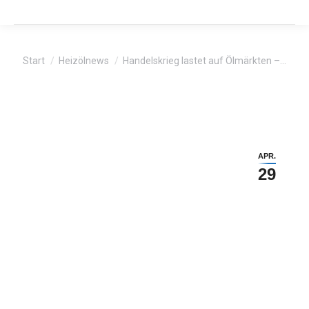
Sie befinden sich hier:
Start
Heizölnews
Handelskrieg lastet auf Ölmärkten –…
APR.
29