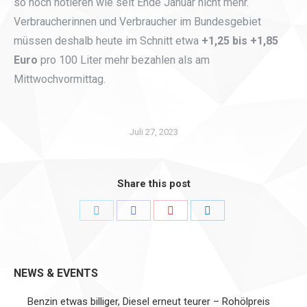
so hoch notieren wie seit Ende Januar nicht mehr.
Verbraucherinnen und Verbraucher im Bundesgebiet
müssen deshalb heute im Schnitt etwa
+1,25 bis +1,85
Euro
pro 100 Liter mehr bezahlen als am
Mittwochvormittag.
Juli 27, 2023
Share this post
Share
Share
Share
Share
on
on
on
on
Twitter
Facebook
Pinterest
LinkedIn
NEWS & EVENTS
Benzin etwas billiger, Diesel erneut teurer – Rohölpreis