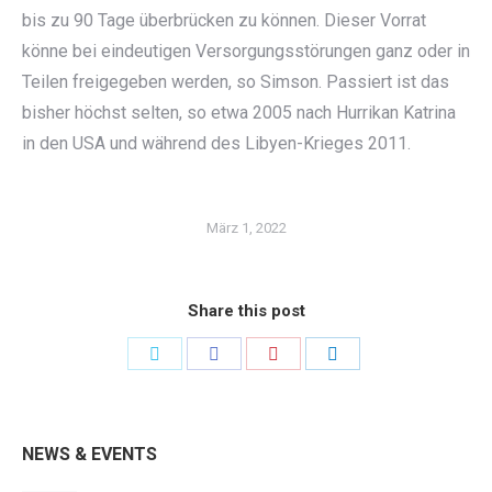
bis zu 90 Tage überbrücken zu können. Dieser Vorrat
könne bei eindeutigen Versorgungsstörungen ganz oder in
Teilen freigegeben werden, so Simson. Passiert ist das
bisher höchst selten, so etwa 2005 nach Hurrikan Katrina
in den USA und während des Libyen-Krieges 2011.
März 1, 2022
Share this post
Share
Share
Share
Share
on
on
on
on
Twitter
Facebook
Pinterest
LinkedIn
NEWS & EVENTS