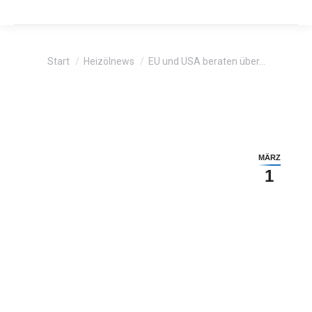
Sie befinden sich hier:
Start
Heizölnews
EU und USA beraten über…
MÄRZ
1