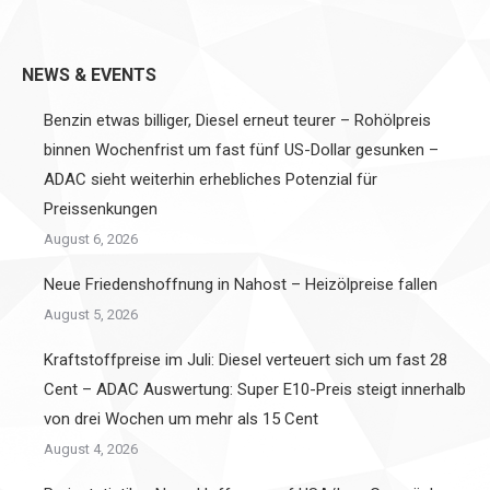
on
on
on
on
Twitter
Facebook
Pinterest
LinkedIn
NEWS & EVENTS
Benzin etwas billiger, Diesel erneut teurer – Rohölpreis
binnen Wochenfrist um fast fünf US-Dollar gesunken –
ADAC sieht weiterhin erhebliches Potenzial für
Preissenkungen
August 6, 2026
Neue Friedenshoffnung in Nahost – Heizölpreise fallen
August 5, 2026
Kraftstoffpreise im Juli: Diesel verteuert sich um fast 28
Cent – ADAC Auswertung: Super E10-Preis steigt innerhalb
von drei Wochen um mehr als 15 Cent
August 4, 2026