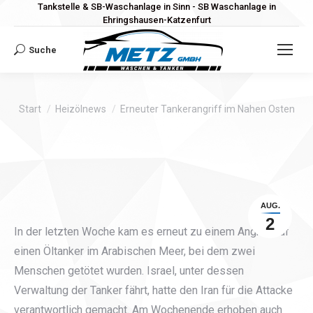
Tankstelle & SB-Waschanlage in Sinn - SB Waschanlage in
Ehringshausen-Katzenfurt
Suche
Search:
Sie befinden sich hier:
Start
Heizölnews
Erneuter Tankerangriff im Nahen Osten
AUG.
2
In der letzten Woche kam es erneut zu einem Angriff auf
einen Öltanker im Arabischen Meer, bei dem zwei
Menschen getötet wurden. Israel, unter dessen
Verwaltung der Tanker fährt, hatte den Iran für die Attacke
verantwortlich gemacht. Am Wochenende erhoben auch