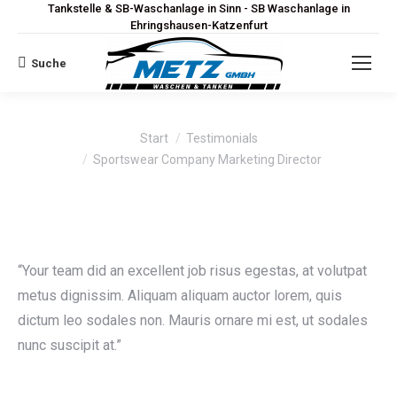
Tankstelle & SB-Waschanlage in Sinn - SB Waschanlage in
Ehringshausen-Katzenfurt
Suche
Search:
Sie befinden sich hier:
Start
Testimonials
Sportswear Company Marketing Director
“Your team did an excellent job risus egestas, at volutpat
metus dignissim. Aliquam aliquam auctor lorem, quis
dictum leo sodales non. Mauris ornare mi est, ut sodales
nunc suscipit at.”