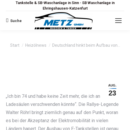
Tankstelle & SB-Waschanlage in Sinn - SB Waschanlage in
Ehringshausen-Katzenfurt
Suche
Search:
Sie befinden sich hier:
Start
Heizölnews
Deutschland hinkt beim Aufbau von…
AUG.
23
„Ich bin 74 und habe keine Zeit mehr, die ich an
Ladesäulen verschwenden könnte“. Die Rallye-Legende
Walter Röhrl bringt ziemlich genau auf den Punkt, woran
es bei der Akzeptanz der Elektromobilität in vielen
Ländern hapert. Der Ausbau von E-Tankstellen ist genau