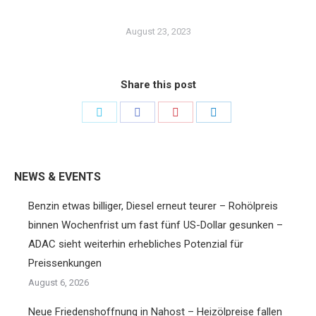
August 23, 2023
Share this post
Share
Share
Share
Share
on
on
on
on
Twitter
Facebook
Pinterest
LinkedIn
NEWS & EVENTS
Benzin etwas billiger, Diesel erneut teurer – Rohölpreis
binnen Wochenfrist um fast fünf US-Dollar gesunken –
ADAC sieht weiterhin erhebliches Potenzial für
Preissenkungen
August 6, 2026
Neue Friedenshoffnung in Nahost – Heizölpreise fallen