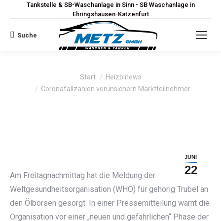
Tankstelle & SB-Waschanlage in Sinn - SB Waschanlage in
Ehringshausen-Katzenfurt
Suche
Search:
Sie befinden sich hier:
Start
Heizölnews
Coronafallzahlen verunsichern Marktteilnehmer
JUNI
22
Am Freitagnachmittag hat die Meldung der
Weltgesundheitsorganisation (WHO) für gehörig Trubel an
den Ölbörsen gesorgt. In einer Pressemitteilung warnt die
Organisation vor einer „neuen und gefährlichen“ Phase der