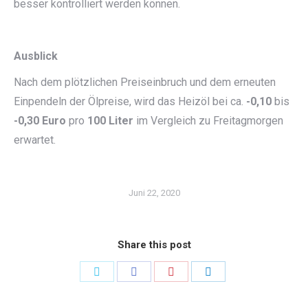
besser kontrolliert werden können.
Ausblick
Nach dem plötzlichen Preiseinbruch und dem erneuten
Einpendeln der Ölpreise, wird das Heizöl bei ca.
-0,10
bis
-0,30 Euro
pro
100 Liter
im Vergleich zu Freitagmorgen
erwartet.
Juni 22, 2020
Share this post
Share
Share
Share
Share
on
on
on
on