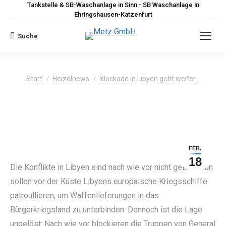
Tankstelle & SB-Waschanlage in Sinn - SB Waschanlage in
Ehringshausen-Katzenfurt
Suche
Search:
Sie befinden sich hier:
Start
Heizölnews
Blockade in Libyen geht weiter…
FEB.
18
Die Konflikte in Libyen sind nach wie vor nicht gelöst. Nun
sollen vor der Küste Libyens europäische Kriegsschiffe
patroullieren, um Waffenlieferungen in das
Bürgerkriegsland zu unterbinden. Dennoch ist die Lage
ungelöst: Nach wie vor blockieren die Truppen von General