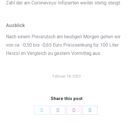
Zahl der am Coronavirus-Infizierten weiter stetig steigt.
Ausblick
Nach einem Preisrutsch am heutigen Morgen gehen wir
von ca. -0,50 bis -0,65 Euro Preissenkung für 100 Liter
Heizöl im Vergleich zu gestern Vormittag aus.
Februar 18, 2020
Share this post
Share
Share
Share
Share
on
on
on
on
Twitter
Facebook
Pinterest
LinkedIn